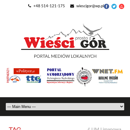
+48 514-121-175
wiescigor@wp.pl
TAG
//
UM Limanowa