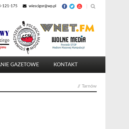
4-121-175
wiescigor@wp.pl
NIE GAZETOWE
KONTAKT
//
Tarnów