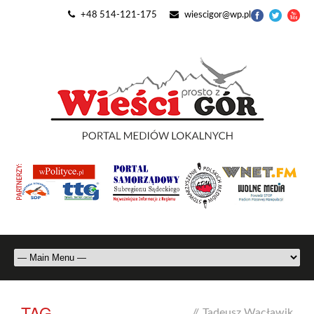
+48 514-121-175
wiescigor@wp.pl
TAG
//
Tadeusz Wacławik