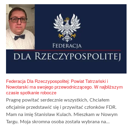
Federacja Dla Rzeczypospolitej: Powiat Tatrzański i
Nowotarski ma swojego przewodniczącego. W najbliższym
czasie spotkanie robocze
Pragnę powitać serdecznie wszystkich, Chciałem
oficjalnie przedstawić się i przywitać członków FDR.
Mam na imię Stanisław Kulach. Mieszkam w Nowym
Targu. Moja skromna osoba została wybrana na...