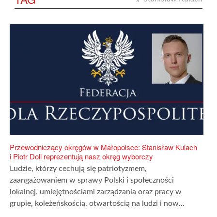
Przewodniczący okręgów w Małopolsce: Stanisław Kulach
i Piotr Doll reprezentują nasz okręg wyborczy
Ludzie, którzy cechują się patriotyzmem,
zaangażowaniem w sprawy Polski i społeczności
lokalnej, umiejętnościami zarządzania oraz pracy w
grupie, koleżeńskością, otwartością na ludzi i now...