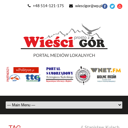
+48 514-121-175
wiescigor@wp.pl
TAG
//
Stanisław Kulach