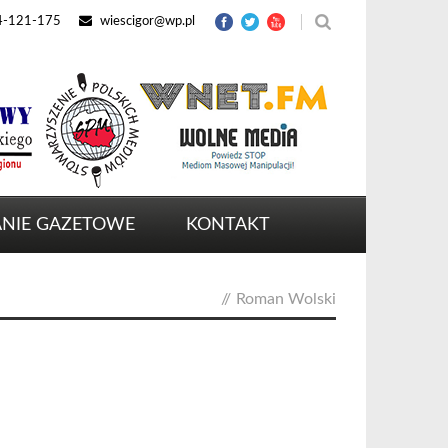
4-121-175
wiescigor@wp.pl
NIE GAZETOWE
KONTAKT
//
Roman Wolski