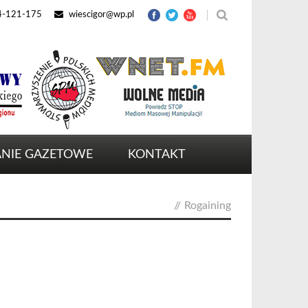
4-121-175
wiescigor@wp.pl
NIE GAZETOWE
KONTAKT
//
Rogaining