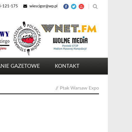
4-121-175
wiescigor@wp.pl
NIE GAZETOWE
KONTAKT
//
Ptak Warsaw Expo