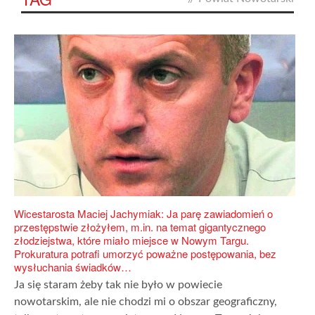
Wicestarosta Maciej Jachymiak: Ja parę zawiadomień o
przestępstwie złożyłem, m.in. na temat gigantycznego
złodziejstwa, które miało miejsce w Nowym Targu.
Prokuratura potrafi umorzyć poważne postępowania, bez
wysłuchania świadków…
Ja się staram żeby tak nie było w powiecie
nowotarskim, ale nie chodzi mi o obszar geograficzny,