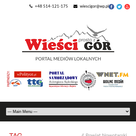
+48 514-121-175
wiescigor@wp.pl
TAG
//
Powiat Nowotarski