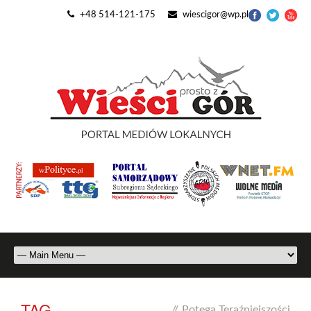
+48 514-121-175
wiescigor@wp.pl
TAG
//
Potęga Teraźniejszości