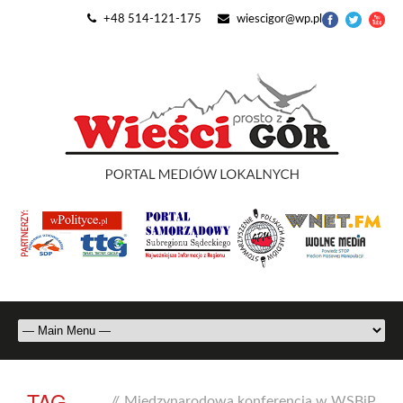
+48 514-121-175
wiescigor@wp.pl
TAG
//
Międzynarodowa konferencja w WSBiP