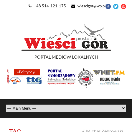
+48 514-121-175
wiescigor@wp.pl
TAG
//
Michał Żebrowski