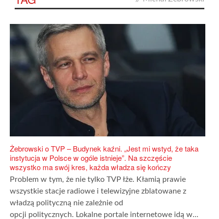
Żebrowski o TVP – Budynek kaźni. „Jest mi wstyd, że taka
instytucja w Polsce w ogóle istnieje”. Na szczęście
wszystko ma swój kres, każda władza się kończy
Problem w tym, że nie tylko TVP łże. Kłamią prawie
wszystkie stacje radiowe i telewizyjne zblatowane z
władzą polityczną nie zależnie od
opcji politycznych. Lokalne portale internetowe idą w...