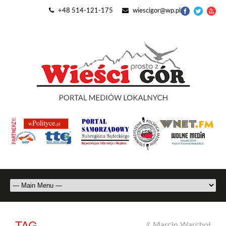
+48 514-121-175
wiescigor@wp.pl
TAG
//
Marcin Warchoł