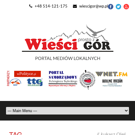
+48 514-121-175
wiescigor@wp.pl
TAG
//
Łukasz Oleś