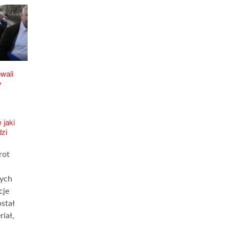
wali
y
 jaki
zi
rot
ych
cje
ostał
iał,