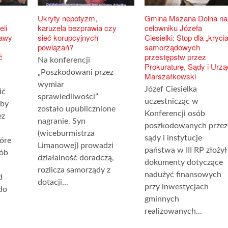
Ukryty nepotyzm,
Gmina Mszana Dolna na
eli
karuzela bezprawia czy
celowniku Józefa
rawy
sieć korupcyjnych
Ciesielki: Stop dla „krycia
powiązań?
samorządowych
ć
przestępstw przez
Na konferencji
Prokuraturę, Sądy i Urzą
„Poszkodowani przez
Marszałkowski
u
wymiar
Józef Ciesielka
ić
sprawiedliwości”
uczestnicząc w
oby
zostało upublicznione
Konferencji osób
ez
nagranie. Syn
poszkodowanych przez
(wiceburmistrza
sądy i instytucje
tóre
Limanowej) prowadzi
państwa w III RP złożył
sób
działalność doradczą,
dokumenty dotyczące
rozlicza samorządy z
nadużyć finansowych
d
dotacji...
przy inwestycjach
do
gminnych
realizowanych...