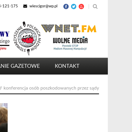
4-121-175
wiescigor@wp.pl
NIE GAZETOWE
KONTAKT
//
konferencja osób poszkodowanych przez sądy