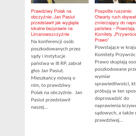
Prawdziwy Polak na
Pospolite ruszenie:
obczyźnie: Jan Pasiut
Otwarty ruch obywat
przedstawił jak wygląda
zmierzający do nap
lokalne bezprawie na
państwa – Powstają
Limanowszczyźnie
Komitety „Przywróci
Prawo”
Na konferencji osób
Powstające w kraj
poszkodowanych przez
Komitety Przywróc
sądy i instytucje
Prawo skupiają os
państwa w III RP, zabrał
poszkodowane prz
głos Jan Pasiut.
wymiar
Mieszkańcy mówią o
sprawiedliwości, k
nim, to prawdziwy
próbują w ten spo
Polak na obczyźnie. Jan
doprowadzić do
Pasiut przedstawił
naprawienia krzyw
naszej...
sądowych, a także 
prawdziwej...