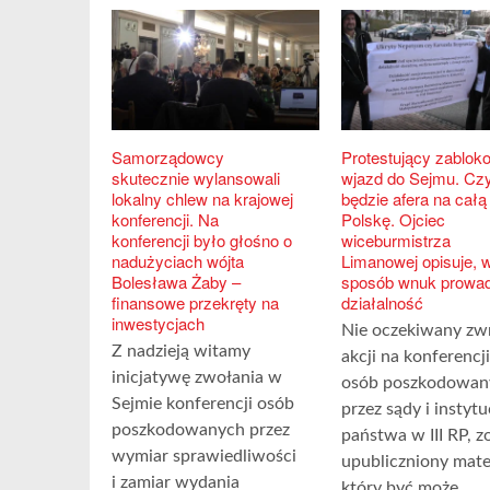
Samorządowcy
Protestujący zabloko
skutecznie wylansowali
wjazd do Sejmu. Cz
lokalny chlew na krajowej
będzie afera na całą
konferencji. Na
Polskę. Ojciec
konferencji było głośno o
wiceburmistrza
nadużyciach wójta
Limanowej opisuje, w
Bolesława Żaby –
sposób wnuk prowad
finansowe przekręty na
działalność
inwestycjach
Nie oczekiwany zw
Z nadzieją witamy
akcji na konferencji
inicjatywę zwołania w
osób poszkodowan
Sejmie konferencji osób
przez sądy i instytu
poszkodowanych przez
państwa w III RP, z
wymiar sprawiedliwości
upubliczniony mater
i zamiar wydania
który być może