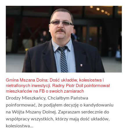
Gmina Mszana Dolna: Dość układów, kolesiostwa i
nietrafionych inwestycji. Radny Piotr Doll poinformował
mieszkańców na FB o swoich zamiarach
Drodzy Mieszkańcy, Chciałbym Państwa
poinformować, że podjąłem decyzję o kandydowaniu
na Wójta Mszany Dolnej. Zapraszam serdecznie do
współpracy wszystkich, którzy mają dość układów,
kolesiostwa...