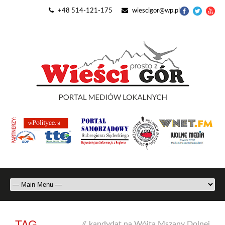
+48 514-121-175
wiescigor@wp.pl
TAG
//
kandydat na Wójta Mszany Dolnej