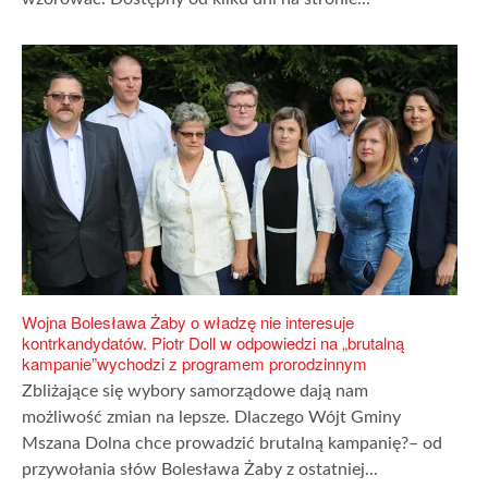
Wojna Bolesława Żaby o władzę nie interesuje
kontrkandydatów. Piotr Doll w odpowiedzi na „brutalną
kampanie”wychodzi z programem prorodzinnym
Zbliżające się wybory samorządowe dają nam
możliwość zmian na lepsze. Dlaczego Wójt Gminy
Mszana Dolna chce prowadzić brutalną kampanię?– od
przywołania słów Bolesława Żaby z ostatniej...