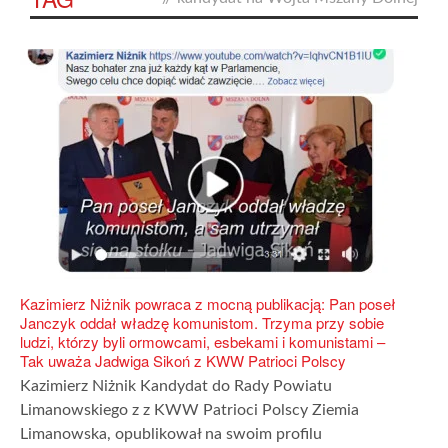
Kazimierz Niżnik powraca z mocną publikacją: Pan poseł
Janczyk oddał władzę komunistom. Trzyma przy sobie
ludzi, którzy byli ormowcami, esbekami i komunistami –
Tak uważa Jadwiga Sikoń z KWW Patrioci Polscy
Kazimierz Niżnik Kandydat do Rady Powiatu
Limanowskiego z z KWW Patrioci Polscy Ziemia
Limanowska, opublikował na swoim profilu