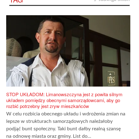
STOP UKŁADOM: Limanowszczyna jest z powita silnym
układem pomiędzy obecnymi samorządowcami, aby go
rozbić potrzebny jest zryw mieszkańców
W celu rozbicia obecnego układu i wdrożenia zmian na
lepsze w strukturach samorządowych należałoby
podjąć bunt społeczny. Taki bunt dałby realną szansę
na odnowę miasta oraz gminy. List do...