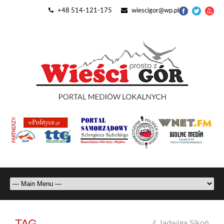
+48 514-121-175
wiescigor@wp.pl
TAG
//
Jadwiga Sikoń