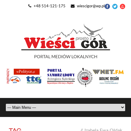
+48 514-121-175
wiescigor@wp.pl
TAG
//
Izabela Ewa Ołdak