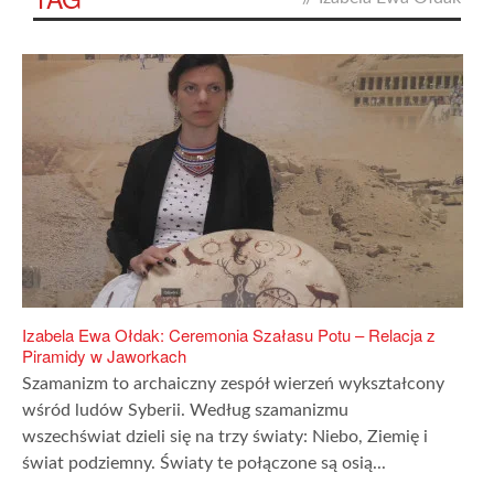
Izabela Ewa Ołdak: Ceremonia Szałasu Potu – Relacja z
Piramidy w Jaworkach
Szamanizm to archaiczny zespół wierzeń wykształcony
wśród ludów Syberii. Według szamanizmu
wszechświat dzieli się na trzy światy: Niebo, Ziemię i
świat podziemny. Światy te połączone są osią...