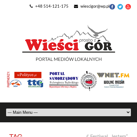
+48 514-121-175
wiescigor@wp.pl
TAG
//
Festiwal „Jestem”