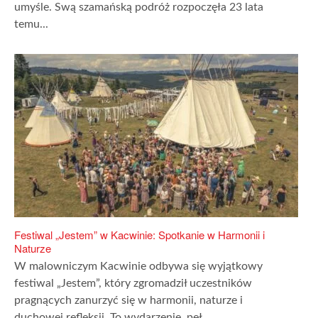
umyśle. Swą szamańską podróż rozpoczęła 23 lata
temu...
Festiwal „Jestem” w Kacwinie: Spotkanie w Harmonii i
Naturze
W malowniczym Kacwinie odbywa się wyjątkowy
festiwal „Jestem”, który zgromadził uczestników
pragnących zanurzyć się w harmonii, naturze i
duchowej refleksji. To wydarzenie, peł...