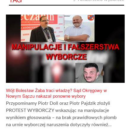
Wójt Bolesław Żaba traci władzę? Sąd Okręgowy w
Nowym Sączu nakazał ponowne wybory
Przypominamy Piotr Doll oraz Piotr Pajdzik złożyli
PROTEST WYBORCZY wskazując na manipulacje
wynikiem głosowania – na brak prawidłowych plomb
na urnie wyborczej naruszenia dotyczyły również...