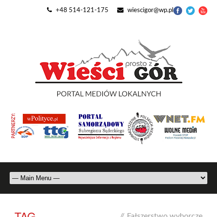
+48 514-121-175
wiescigor@wp.pl
TAG
//
Fałszerstwo wyborcze