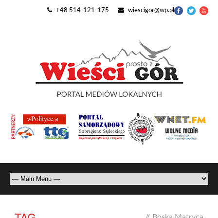
+48 514-121-175
wiescigor@wp.pl
TAG
//
Boska Matryca