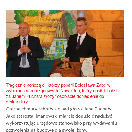
Tragicznie kończą ci, którzy poparli Bolesława Żabę w
wyborach samorządowych. Nawet ten, który nosił tobołki
za Janem Puchałą złożył osobiście doniesienie do
prokuratury
Czarne chmury zebrały się nad głową Jana Puchały.
Jako starosta limanowski miał się dopuścić nadużyć,
wykorzystując urzędowe stanowisko przy wydawaniu
pozwolenia na budowę dla swojej żony....