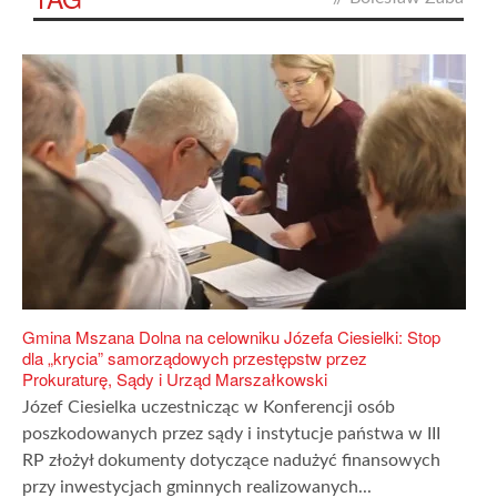
Gmina Mszana Dolna na celowniku Józefa Ciesielki: Stop
dla „krycia” samorządowych przestępstw przez
Prokuraturę, Sądy i Urząd Marszałkowski
Józef Ciesielka uczestnicząc w Konferencji osób
poszkodowanych przez sądy i instytucje państwa w III
RP złożył dokumenty dotyczące nadużyć finansowych
przy inwestycjach gminnych realizowanych...