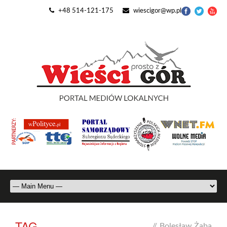
+48 514-121-175
wiescigor@wp.pl
TAG
//
Bolesław Żaba