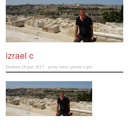
izrael c
Dodano
10 paź 2017
przez
wieści prosto z gór