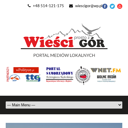
+48 514-121-175
wiescigor@wp.pl