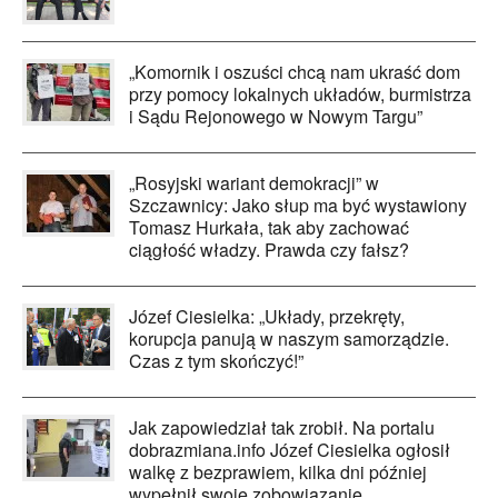
„Komornik i oszuści chcą nam ukraść dom
przy pomocy lokalnych układów, burmistrza
i Sądu Rejonowego w Nowym Targu”
„Rosyjski wariant demokracji” w
Szczawnicy: Jako słup ma być wystawiony
Tomasz Hurkała, tak aby zachować
ciągłość władzy. Prawda czy fałsz?
Józef Ciesielka: „Układy, przekręty,
korupcja panują w naszym samorządzie.
Czas z tym skończyć!”
Jak zapowiedział tak zrobił. Na portalu
dobrazmiana.info Józef Ciesielka ogłosił
walkę z bezprawiem, kilka dni później
wypełnił swoje zobowiązanie