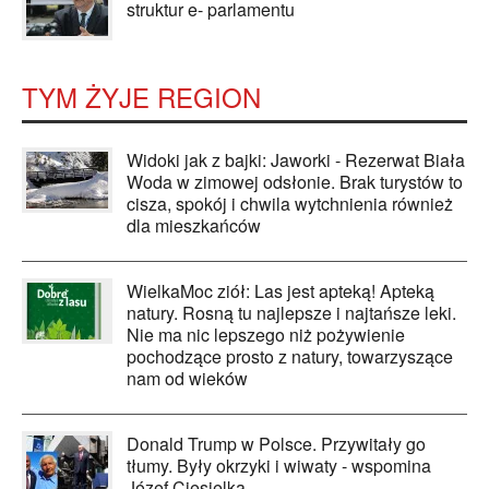
struktur e- parlamentu
TYM ŻYJE REGION
Widoki jak z bajki: Jaworki - Rezerwat Biała
Woda w zimowej odsłonie. Brak turystów to
cisza, spokój i chwila wytchnienia również
dla mieszkańców
WielkaMoc ziół: Las jest apteką! Apteką
natury. Rosną tu najlepsze i najtańsze leki.
Nie ma nic lepszego niż pożywienie
pochodzące prosto z natury, towarzyszące
nam od wieków
Donald Trump w Polsce. Przywitały go
tłumy. Były okrzyki i wiwaty - wspomina
Józef Ciesielka