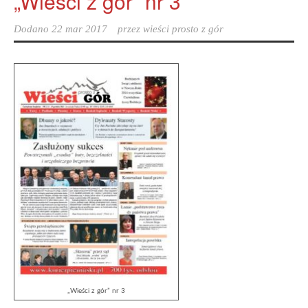
„Wieści z gór” nr 3
Dodano
22 mar 2017
przez
wieści prosto z gór
„Wieści z gór” nr 3