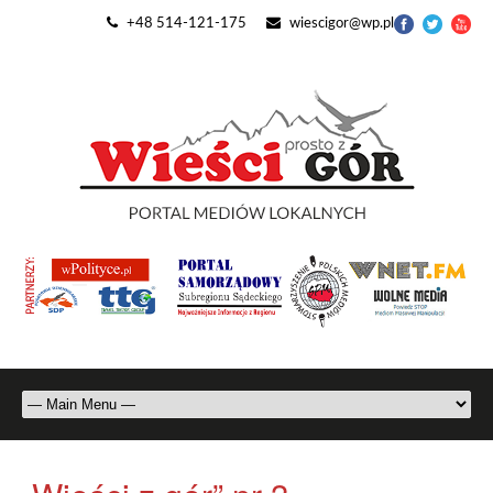
+48 514-121-175
wiescigor@wp.pl