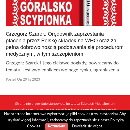
Grzegorz Szarek: Orędownik zaprzestania
płacenia przez Polskę składek na WHO oraz za
pełną dobrowolnością poddawania się procedurom
medycznym, w tym szczepieniom
Grzegorz Szarek i jego ciekawe poglądy, powracamy do
tematu: Jest zwolennikiem wolnego rynku, ograniczenia
Posted On 29 lis 2023
Strona nie prezentuje stanowiska Instytutu Edukacji Medialnej ani
redakcji portalu www.wiescigor.pl jest jedynie przeglądem informacji,
Nasza strona internetowa wykorzystuje pliki cookies (tzw. ciasteczka). Aby
które ukazują się w sieci mediów i niezależnych dziennikarzy.
uzyskać więcej informacji, zachęcamy do zapoznania się z naszą Polityką
Realizacja:
Internet Arts
Cookies.
Dowiedz się więcej
Rozumiem