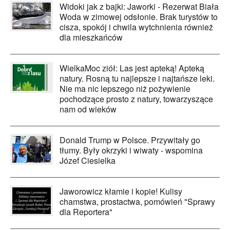
Widoki jak z bajki: Jaworki - Rezerwat Biała
Woda w zimowej odsłonie. Brak turystów to
cisza, spokój i chwila wytchnienia również
dla mieszkańców
WielkaMoc ziół: Las jest apteką! Apteką
natury. Rosną tu najlepsze i najtańsze leki.
Nie ma nic lepszego niż pożywienie
pochodzące prosto z natury, towarzyszące
nam od wieków
Donald Trump w Polsce. Przywitały go
tłumy. Były okrzyki i wiwaty - wspomina
Józef Ciesielka
Jaworowicz kłamie i kopie! Kulisy
chamstwa, prostactwa, pomówień "Sprawy
dla Reportera"