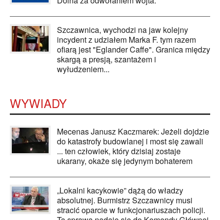
Dolna za odwołaniem wójta.
Szczawnica, wychodzi na jaw kolejny
incydent z udziałem Marka F. tym razem
ofiarą jest "Eglander Caffe". Granica między
skargą a presją, szantażem i
wyłudzeniem...
WYWIADY
Mecenas Janusz Kaczmarek: Jeżeli dojdzie
do katastrofy budowlanej i most się zawali
... ten człowiek, który dzisiaj zostaje
ukarany, okaże się jedynym bohaterem
„Lokalni kacykowie” dążą do władzy
absolutnej. Burmistrz Szczawnicy musi
stracić oparcie w funkcjonariuszach policji.
Ta sprawa nadaje się do Komendy Głównej