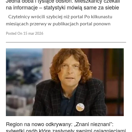
Jedna doba i tysiące odsłon. Mieszkańcy czekali
na informacje – statystyki mówią same za siebie
Czytelnicy wrócili szybciej niż portal Po kilkunastu
miesiącach przerwy w publikacjach portal ponown
Posted On 15 mar 2026
Region na nowo odkrywany: „Znani nieznani”:
sylwetki osób które zasłynęły swoimi osiągnięciami