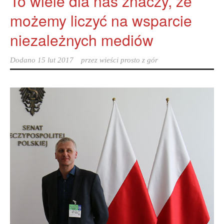
To wiele dla nas znaczy, że
możemy liczyć na wsparcie
niezależnych mediów
Dodano
15 lut 2017
przez
wieści prosto z gór