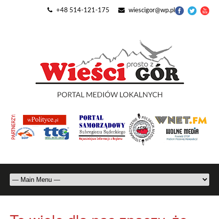
+48 514-121-175
wiescigor@wp.pl