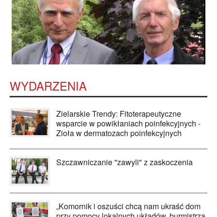
WYDARZENIA
Zielarskie Trendy: Fitoterapeutyczne
wsparcie w powikłaniach poinfekcyjnych -
Zioła w dermatozach poinfekcyjnych
Szczawniczanie "zawyli" z zaskoczenia
„Komornik i oszuści chcą nam ukraść dom
przy pomocy lokalnych układów, burmistrza