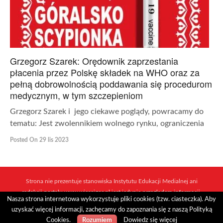
Grzegorz Szarek: Orędownik zaprzestania
płacenia przez Polskę składek na WHO oraz za
pełną dobrowolnością poddawania się procedurom
medycznym, w tym szczepieniom
Grzegorz Szarek i jego ciekawe poglądy, powracamy do
tematu: Jest zwolennikiem wolnego rynku, ograniczenia
Posted On 29 lis 2023
Strona nie prezentuje stanowiska Instytutu Edukacji Medialnej ani
redakcji portalu www.wiescigor.pl jest jedynie przeglądem informacji,
Nasza strona internetowa wykorzystuje pliki cookies (tzw. ciasteczka). Aby
które ukazują się w sieci mediów i niezależnych dziennikarzy.
uzyskać więcej informacji, zachęcamy do zapoznania się z naszą Polityką
Realizacja:
Internet Arts
Cookies.
Dowiedz się więcej
Rozumiem