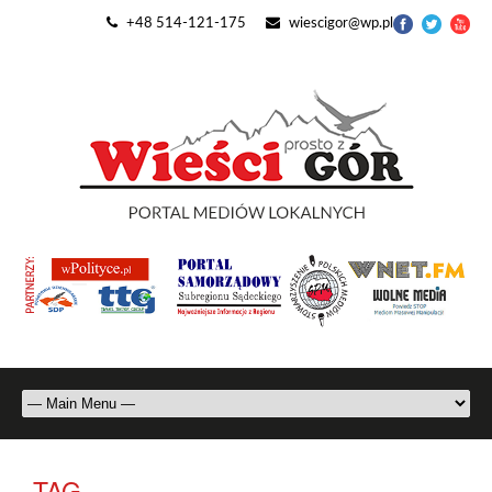
+48 514-121-175
wiescigor@wp.pl
TAG