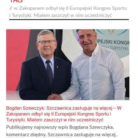
//
w Zakopanem odbył się II Europejski Kongres Sportu
i Turystyki. Miałem zaszczyt w nim uczestniczyć
Bogdan Szewczyk: Szczawnica zasługuje na więcej – W
Zakopanem odbył się II Europejski Kongres Sportu i
Turystyki. Miałem zaszczyt w nim uczestniczyć
Publikujemy najnowszy wpis Bogdana Szewczyka,
komentarz zbędny. Szczawnica zasługuje na więcej..