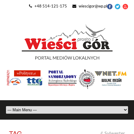
+48 514-121-175
wiescigor@wp.pl
TAG
//
Sylwester