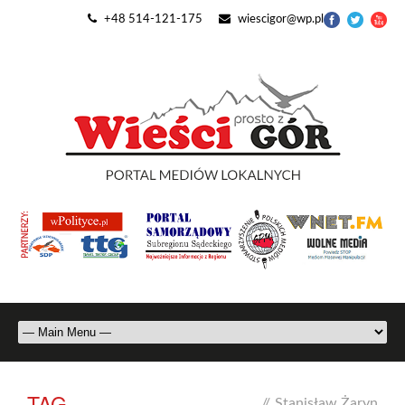
+48 514-121-175
wiescigor@wp.pl
TAG
//
Stanisław Żaryn