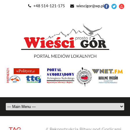
+48 514-121-175
wiescigor@wp.pl
TAG
//
Rekonstrukcja Bitwy pod Gorlicami