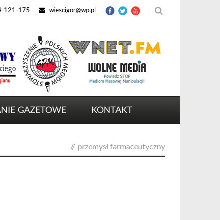
4-121-175
wiescigor@wp.pl
NIE GAZETOWE
KONTAKT
//
przemysł farmaceutyczny