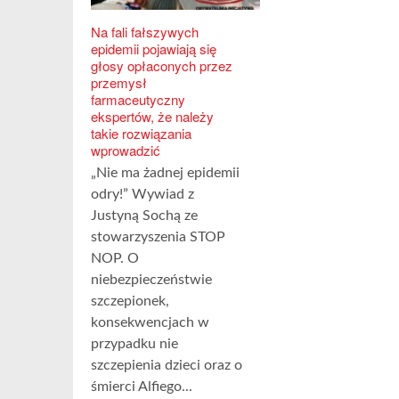
Na fali fałszywych
epidemii pojawiają się
głosy opłaconych przez
przemysł
farmaceutyczny
ekspertów, że należy
takie rozwiązania
wprowadzić
„Nie ma żadnej epidemii
odry!” Wywiad z
Justyną Sochą ze
stowarzyszenia STOP
NOP. O
niebezpieczeństwie
szczepionek,
konsekwencjach w
przypadku nie
szczepienia dzieci oraz o
śmierci Alfiego...