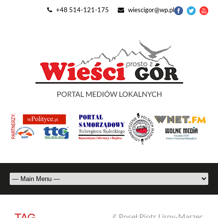
+48 514-121-175
wiescigor@wp.pl
TAG
//
Poseł Piotr Liroy-Marzec