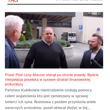
Poseł Piotr Liroy-Marzec stanął po stronie prawdy. Będzie
interpelacja poselska w sprawie działań limanowskiej
prokuratury
Państwo Kubikowie niestrudzenie szukają pomocy
celem wyjaśnienia kto jest zamieszany w sprawę
śmierci ich syna. Rozmowa z posłem przyniosła wiele
owocnych wniosków, poseł obiecał złożyć w tej...