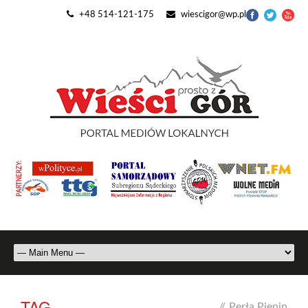
+48 514-121-175
wiescigor@wp.pl
TAG
//
Perła Pienin