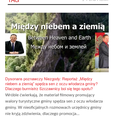
Dysonans poznawczy Niezgody: Reportaż „Między
niebem a ziemią” spędza sen z oczu włodarza gminy?
Dlaczego burmistrz Szczawnicy boi się tego spotu?
Wróble ćwierkają, że materiał filmowy promujący
walory turystyczne gminy spędza sen z oczu włodarza
gminy. W nieoficjalnych rozmowach urzędnicy gminy
nie kryją zdziwienia, dlaczego promocja...