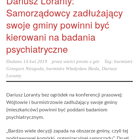
Dariusz Loranty:
Samorządowcy zadłużający
swoje gminy powinni być
kierowani na badania
psychiatryczne
Dodano
14 kwi 2019
przez
wieści prosto z gór
Tag:
burmistrz
Grzegorz Niezgoda
,
burmistrz Władysław Bieda
,
Dariusz
Loranty
Dariusz Loranty bez ogródek na konferencji prasowej:
Wójtowie i burmistrzowie zadłużający swoje gminy
(mieszkańców) powinni być poddani badaniom
psychiatrycznym.
„Bardzo wiele decyzji zapada na obszarze gminy, czyli tej
podstawowej komórki organizacyjnej samorządu”. Drugi