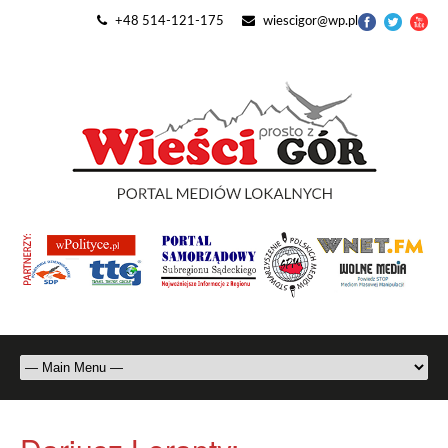
+48 514-121-175
wiescigor@wp.pl