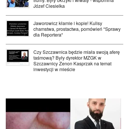
tłumy. Były okrzyki i wiwaty - wspomina
Józef Ciesielka
Jaworowicz kłamie i kopie! Kulisy
chamstwa, prostactwa, pomówień "Sprawy
dla Reportera"
Czy Szczawnica będzie miała swoją aferę
taśmową? Były dyrektor MZGK w
Szczawnicy Zenon Kasprzak na temat
inwestycji w mieście