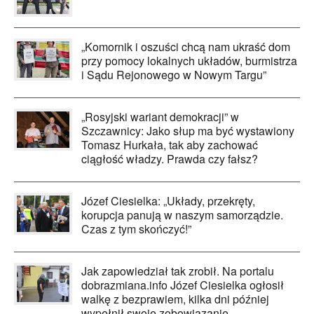
„Komornik i oszuści chcą nam ukraść dom
przy pomocy lokalnych układów, burmistrza
i Sądu Rejonowego w Nowym Targu”
„Rosyjski wariant demokracji” w
Szczawnicy: Jako słup ma być wystawiony
Tomasz Hurkała, tak aby zachować
ciągłość władzy. Prawda czy fałsz?
Józef Ciesielka: „Układy, przekręty,
korupcja panują w naszym samorządzie.
Czas z tym skończyć!”
Jak zapowiedział tak zrobił. Na portalu
dobrazmiana.info Józef Ciesielka ogłosił
walkę z bezprawiem, kilka dni później
wypełnił swoje zobowiązanie