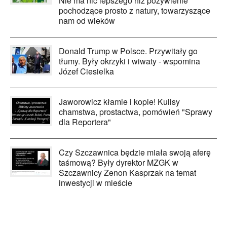
Nie ma nic lepszego niż pożywienie
pochodzące prosto z natury, towarzyszące
nam od wieków
Donald Trump w Polsce. Przywitały go
tłumy. Były okrzyki i wiwaty - wspomina
Józef Ciesielka
Jaworowicz kłamie i kopie! Kulisy
chamstwa, prostactwa, pomówień "Sprawy
dla Reportera"
Czy Szczawnica będzie miała swoją aferę
taśmową? Były dyrektor MZGK w
Szczawnicy Zenon Kasprzak na temat
inwestycji w mieście