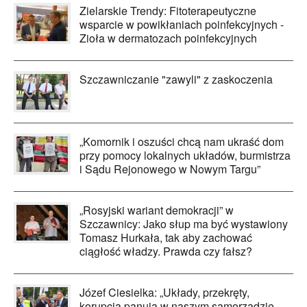
Zielarskie Trendy: Fitoterapeutyczne
wsparcie w powikłaniach poinfekcyjnych -
Zioła w dermatozach poinfekcyjnych
Szczawniczanie "zawyli" z zaskoczenia
„Komornik i oszuści chcą nam ukraść dom
przy pomocy lokalnych układów, burmistrza
i Sądu Rejonowego w Nowym Targu”
„Rosyjski wariant demokracji” w
Szczawnicy: Jako słup ma być wystawiony
Tomasz Hurkała, tak aby zachować
ciągłość władzy. Prawda czy fałsz?
Józef Ciesielka: „Układy, przekręty,
korupcja panują w naszym samorządzie.