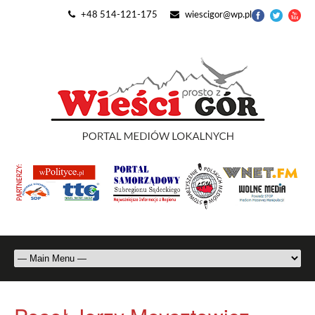
+48 514-121-175
wiescigor@wp.pl