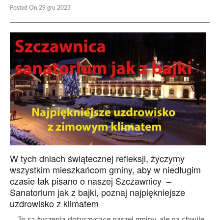
Posted On 29 gru 2023
W tych dniach świątecznej refleksji, życzymy
wszystkim mieszkańcom gminy, aby w niedługim
czasie tak pisano o naszej Szczawnicy –
Sanatorium jak z bajki, poznaj najpiękniejsze
uzdrowisko z klimatem
To są życzenia dotyczycące naszej gminy, ale na chwilę