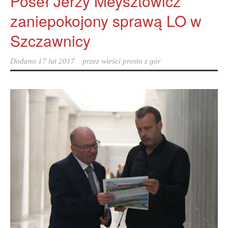
Poseł Jerzy Meysztowicz
zaniepokojony sprawą LO w
Szczawnicy
Dodano
17 lut 2017
przez
wieści prosto z gór