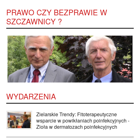
PRAWO CZY BEZPRAWIE W
SZCZAWNICY ?
WYDARZENIA
Zielarskie Trendy: Fitoterapeutyczne
wsparcie w powikłaniach poinfekcyjnych -
Zioła w dermatozach poinfekcyjnych