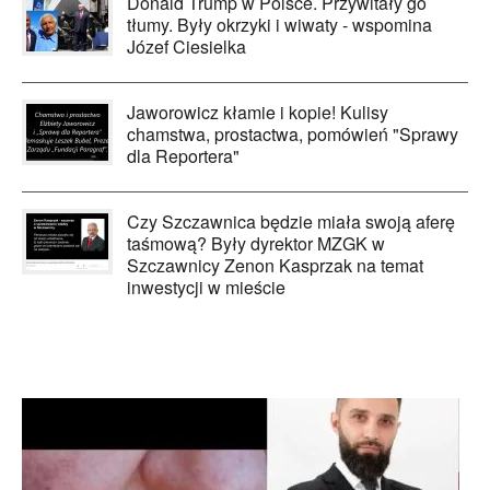
Donald Trump w Polsce. Przywitały go
tłumy. Były okrzyki i wiwaty - wspomina
Józef Ciesielka
Jaworowicz kłamie i kopie! Kulisy
chamstwa, prostactwa, pomówień "Sprawy
dla Reportera"
Czy Szczawnica będzie miała swoją aferę
taśmową? Były dyrektor MZGK w
Szczawnicy Zenon Kasprzak na temat
inwestycji w mieście