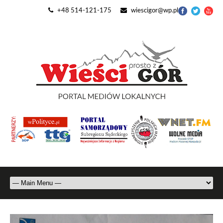
+48 514-121-175
wiescigor@wp.pl