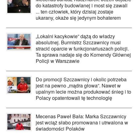
do katastrofy budowlanej i most się zawali
... ten człowiek, który dzisiaj zostaje
ukarany, okaże się jedynym bohaterem
„Lokalni kacykowie” dążą do władzy
absolutnej. Burmistrz Szczawnicy musi
stracić oparcie w funkcjonariuszach policji.
Ta sprawa nadaje się do Komendy Głównej
Policji w Warszawie
Do promocji Szczawnicy i okolic potrzeba
jest na pewno „mądra głowa”. Nawet w
upalnym lecie można produkować śnieg i to
Polacy opatentowali tę technologię
Mecenas Paweł Bała: Marka Szczawnicy
jest wciąż słabo promowana i utrwalona w
świadomości Polaków