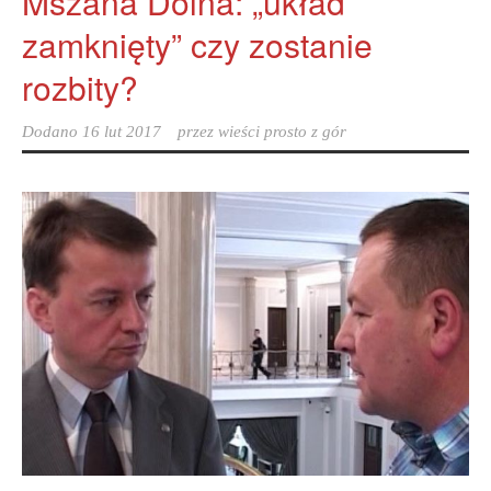
Mszana Dolna: „układ
zamknięty” czy zostanie
rozbity?
Dodano
16 lut 2017
przez
wieści prosto z gór