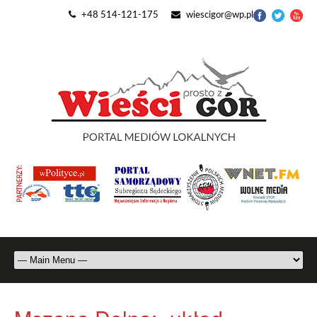
+48 514-121-175
wiescigor@wp.pl