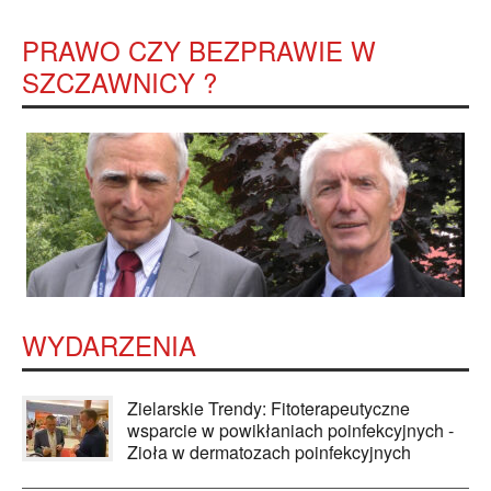
PRAWO CZY BEZPRAWIE W
SZCZAWNICY ?
WYDARZENIA
Zielarskie Trendy: Fitoterapeutyczne
wsparcie w powikłaniach poinfekcyjnych -
Zioła w dermatozach poinfekcyjnych