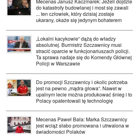
Mecenas Janusz Kaczmarek: Jeżeli dojdzie
do katastrofy budowlanej i most się zawali
... ten człowiek, który dzisiaj zostaje
ukarany, okaże się jedynym bohaterem
„Lokalni kacykowie” dążą do władzy
absolutnej. Burmistrz Szczawnicy musi
stracić oparcie w funkcjonariuszach policji.
Ta sprawa nadaje się do Komendy Głównej
Policji w Warszawie
Do promocji Szczawnicy i okolic potrzeba
jest na pewno „mądra głowa”. Nawet w
upalnym lecie można produkować śnieg i to
Polacy opatentowali tę technologię
Mecenas Paweł Bała: Marka Szczawnicy
jest wciąż słabo promowana i utrwalona w
świadomości Polaków