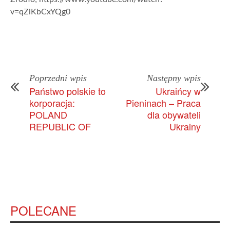
v=qZiKbCxYQg0
Poprzedni wpis
Następny wpis
Państwo polskie to
Ukraińcy w
korporacja:
Pieninach – Praca
POLAND
dla obywateli
REPUBLIC OF
Ukrainy
POLECANE