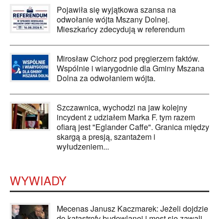
Pojawiła się wyjątkowa szansa na
odwołanie wójta Mszany Dolnej.
Mieszkańcy zdecydują w referendum
Mirosław Cichorz pod pręgierzem faktów.
Wspólnie i wiarygodnie dla Gminy Mszana
Dolna za odwołaniem wójta.
Szczawnica, wychodzi na jaw kolejny
incydent z udziałem Marka F. tym razem
ofiarą jest "Eglander Caffe". Granica między
skargą a presją, szantażem i
wyłudzeniem...
WYWIADY
Mecenas Janusz Kaczmarek: Jeżeli dojdzie
do katastrofy budowlanej i most się zawali