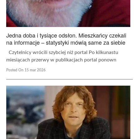
Jedna doba i tysiące odsłon. Mieszkańcy czekali
na informacje – statystyki mówią same za siebie
Czytelnicy wrócili szybciej niż portal Po kilkunastu
miesiącach przerwy w publikacjach portal ponown
Posted On 15 mar 2026