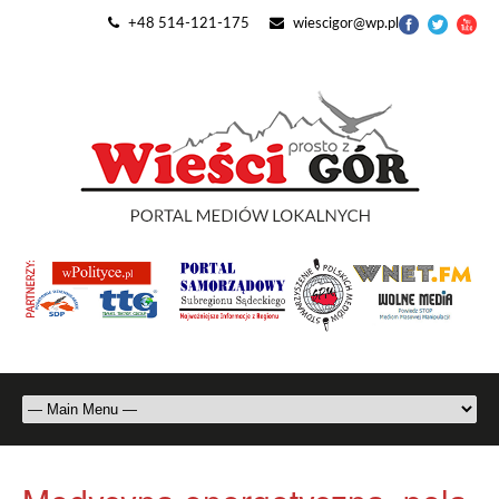
+48 514-121-175
wiescigor@wp.pl