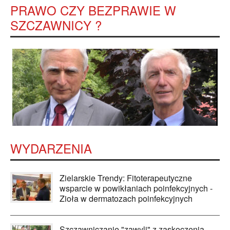
PRAWO CZY BEZPRAWIE W
SZCZAWNICY ?
WYDARZENIA
Zielarskie Trendy: Fitoterapeutyczne
wsparcie w powikłaniach poinfekcyjnych -
Zioła w dermatozach poinfekcyjnych
Szczawniczanie "zawyli" z zaskoczenia