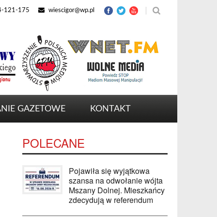
4-121-175
wiescigor@wp.pl
NIE GAZETOWE
KONTAKT
POLECANE
Pojawiła się wyjątkowa
szansa na odwołanie wójta
Mszany Dolnej. Mieszkańcy
zdecydują w referendum