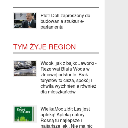
Piotr Doll zaproszony do
budowania struktur e-
parlamentu
TYM ŻYJE REGION
Widoki jak z bajki: Jaworki -
Rezerwat Biała Woda w
zimowej odsłonie. Brak
turystów to cisza, spokój i
chwila wytchnienia również
dla mieszkańców
WielkaMoc ziół: Las jest
apteką! Apteką natury.
Rosną tu najlepsze i
najtańsze leki. Nie ma nic