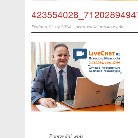
423554028_7120289494
Dodano
31 sty 2024
przez
wieści prosto z gór
Poprzedni wpis