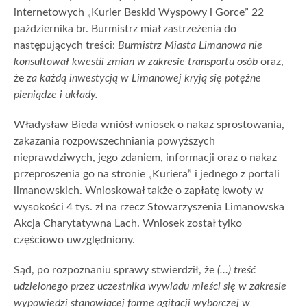
internetowych „Kurier Beskid Wyspowy i Gorce” 22
października br. Burmistrz miał zastrzeżenia do
następujących treści:
Burmistrz Miasta Limanowa nie
konsultował kwestii zmian w zakresie transportu osób
oraz,
że
za każdą inwestycją w Limanowej kryją się potężne
pieniądze i układy.
Władysław Bieda wniósł wniosek o nakaz sprostowania,
zakazania rozpowszechniania powyższych
nieprawdziwych, jego zdaniem, informacji oraz o nakaz
przeproszenia go na stronie „Kuriera” i jednego z portali
limanowskich. Wnioskował także o zapłatę kwoty w
wysokości 4 tys. zł na rzecz Stowarzyszenia Limanowska
Akcja Charytatywna Lach. Wniosek został tylko
częściowo uwzględniony.
Sąd, po rozpoznaniu sprawy stwierdził, że
(…) treść
udzielonego przez uczestnika wywiadu mieści się w zakresie
wypowiedzi stanowiącej formę agitacji wyborczej w