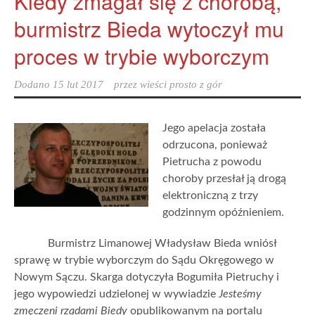
Kiedy zmagał się z chorobą,
burmistrz Bieda wytoczył mu
proces w trybie wyborczym
Dodano
15 lut 2017
przez
wieści prosto z gór
Jego apelacja została
odrzucona, ponieważ
Pietrucha z powodu
choroby przesłał ją drogą
elektroniczną z trzy
godzinnym opóźnieniem.
Burmistrz Limanowej Władysław Bieda wniósł
sprawę w trybie wyborczym do Sądu Okręgowego w
Nowym Sączu. Skarga dotyczyła Bogumiła Pietruchy i
jego wypowiedzi udzielonej w wywiadzie
Jesteśmy
zmęczeni rządami Biedy
opublikowanym na portalu