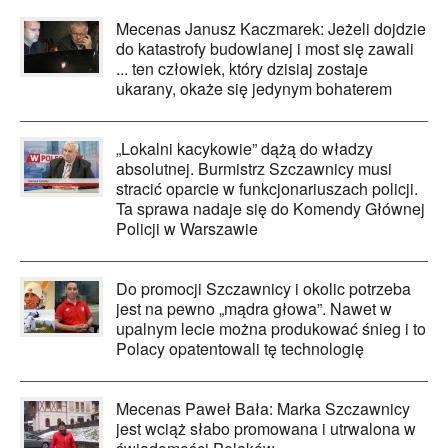
Mecenas Janusz Kaczmarek: Jeżeli dojdzie
do katastrofy budowlanej i most się zawali
... ten człowiek, który dzisiaj zostaje
ukarany, okaże się jedynym bohaterem
„Lokalni kacykowie” dążą do władzy
absolutnej. Burmistrz Szczawnicy musi
stracić oparcie w funkcjonariuszach policji.
Ta sprawa nadaje się do Komendy Głównej
Policji w Warszawie
Do promocji Szczawnicy i okolic potrzeba
jest na pewno „mądra głowa”. Nawet w
upalnym lecie można produkować śnieg i to
Polacy opatentowali tę technologię
Mecenas Paweł Bała: Marka Szczawnicy
jest wciąż słabo promowana i utrwalona w