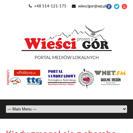
+48 514-121-175
wiescigor@wp.pl