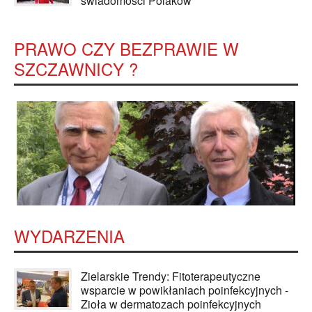
świadomości Polaków
PRAWO CZY BEZPRAWIE W
SZCZAWNICY ?
WYDARZENIA
Zielarskie Trendy: Fitoterapeutyczne
wsparcie w powikłaniach poinfekcyjnych -
Zioła w dermatozach poinfekcyjnych