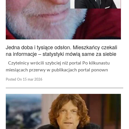
Jedna doba i tysiące odsłon. Mieszkańcy czekali
na informacje – statystyki mówią same za siebie
Czytelnicy wrócili szybciej niż portal Po kilkunastu
miesiącach przerwy w publikacjach portal ponown
Posted On 15 mar 2026