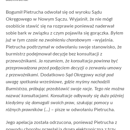
Bogumił Pietrucha odwołał się od wyroku Sądu
Okręgowego w Nowym Sączu. Wyjaśnił, że nie mógł
osobiście stawić się na rozprawie ponieważ naderwał
sobie bark w związku z czym pojawiła się gorączka.
Byłem
już w tym czasie na zwolnieniu chorobowym
–wyjaśnia.
Pietrucha podtrzymał w odwołaniu swoje stanowisko, że
burmistrz podejmował decyzje bez konsultacji z
przewoźnikami.
Ja rozumiem, że konsultacja powinna być
przeprowadzona przed podjęciem decyzji o zerwaniu umowy
z przewoźnikami
. Dodatkowo
Sąd Okręgowy wziął pod
uwagę spotkania wrześniowe, gdzie myśmy nachodzili
Burmistrza, próbując przedstawić swoje racje. Tego nie można
nazwać konsultacjami. Konsultacje odbywały się dużo później
kiedyśmy się domagali swoich praw, szukając pomocy u
różnych prawników (…)
– pisze w odwołaniu Pietrucha.
Jego apelacja została odrzucona, ponieważ Pietrucha z
powodu choroby przesłał ją drogą elektroniczną z trzy