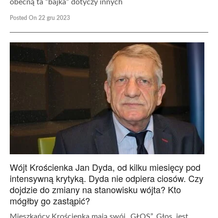
obecną ta ”bajka” dotyczy innych
Posted On 22 gru 2023
Wójt Krościenka Jan Dyda, od kilku miesięcy pod
intensywną krytyką. Dyda nie odpiera ciosów. Czy
dojdzie do zmiany na stanowisku wójta? Kto
mógłby go zastąpić?
Mieszkańcy Krościenka mają swój „GŁOS”, Głos jest