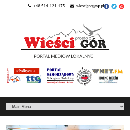
+48 514-121-175
wiescigor@wp.pl