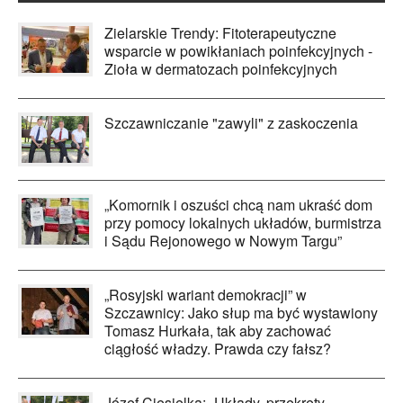
Zielarskie Trendy: Fitoterapeutyczne
wsparcie w powikłaniach poinfekcyjnych -
Zioła w dermatozach poinfekcyjnych
Szczawniczanie "zawyli" z zaskoczenia
„Komornik i oszuści chcą nam ukraść dom
przy pomocy lokalnych układów, burmistrza
i Sądu Rejonowego w Nowym Targu”
„Rosyjski wariant demokracji” w
Szczawnicy: Jako słup ma być wystawiony
Tomasz Hurkała, tak aby zachować
ciągłość władzy. Prawda czy fałsz?
Józef Ciesielka: „Układy, przekręty,