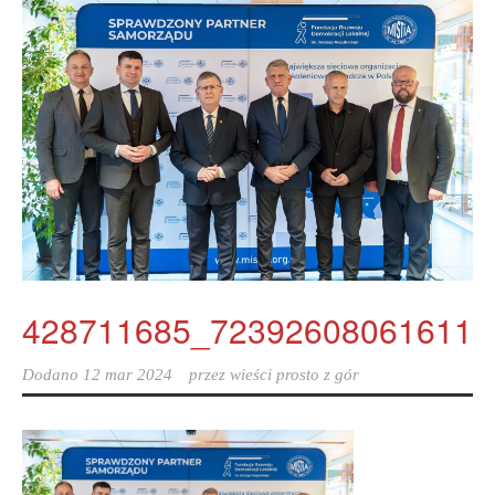
428711685_723926080616112
Dodano
12 mar 2024
przez
wieści prosto z gór