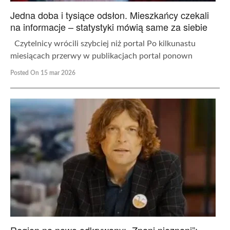
Jedna doba i tysiące odsłon. Mieszkańcy czekali
na informacje – statystyki mówią same za siebie
Czytelnicy wrócili szybciej niż portal Po kilkunastu
miesiącach przerwy w publikacjach portal ponown
Posted On 15 mar 2026
Region na nowo odkrywany: „Znani nieznani”: