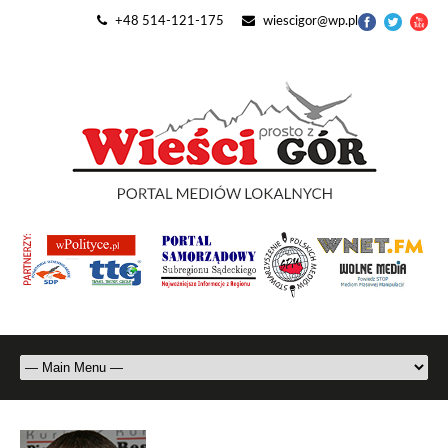
+48 514-121-175
wiescigor@wp.pl