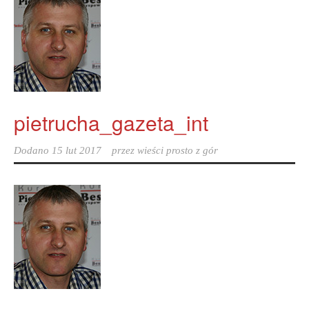
pietrucha_gazeta_int
Dodano
15 lut 2017
przez
wieści prosto z gór