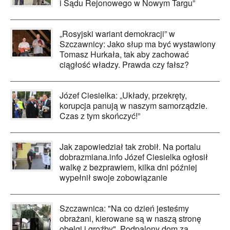
i Sądu Rejonowego w Nowym Targu”
„Rosyjski wariant demokracji” w
Szczawnicy: Jako słup ma być wystawiony
Tomasz Hurkała, tak aby zachować
ciągłość władzy. Prawda czy fałsz?
Józef Ciesielka: „Układy, przekręty,
korupcja panują w naszym samorządzie.
Czas z tym skończyć!”
Jak zapowiedział tak zrobił. Na portalu
dobrazmiana.info Józef Ciesielka ogłosił
walkę z bezprawiem, kilka dni później
wypełnił swoje zobowiązanie
Szczawnica: "Na co dzień jesteśmy
obrażani, kierowane są w naszą stronę
obelgi i groźby". Podpalony dom za