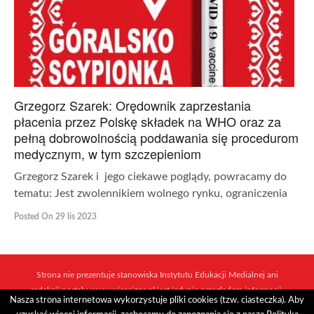
Grzegorz Szarek: Orędownik zaprzestania
płacenia przez Polskę składek na WHO oraz za
pełną dobrowolnością poddawania się procedurom
medycznym, w tym szczepieniom
Grzegorz Szarek i jego ciekawe poglądy, powracamy do
tematu: Jest zwolennikiem wolnego rynku, ograniczenia
Posted On 29 lis 2023
Strona nie prezentuje stanowiska Instytutu Edukacji Medialnej ani
redakcji portalu www.wiescigor.pl jest jedynie przeglądem informacji,
Nasza strona internetowa wykorzystuje pliki cookies (tzw. ciasteczka). Aby
które ukazują się w sieci mediów i niezależnych dziennikarzy.