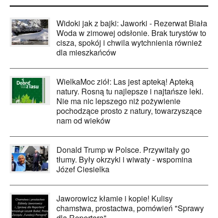
Widoki jak z bajki: Jaworki - Rezerwat Biała
Woda w zimowej odsłonie. Brak turystów to
cisza, spokój i chwila wytchnienia również
dla mieszkańców
WielkaMoc ziół: Las jest apteką! Apteką
natury. Rosną tu najlepsze i najtańsze leki.
Nie ma nic lepszego niż pożywienie
pochodzące prosto z natury, towarzyszące
nam od wieków
Donald Trump w Polsce. Przywitały go
tłumy. Były okrzyki i wiwaty - wspomina
Józef Ciesielka
Jaworowicz kłamie i kopie! Kulisy
chamstwa, prostactwa, pomówień "Sprawy
dla Reportera"