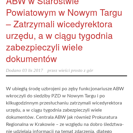
ABW w Starostwie
Powiatowym w Nowym Targu
– Zatrzymali wicedyrektora
urzędu, a w ciągu tygodnia
zabezpieczyli wiele
dokumentów
Dodano
03 lis 2017
przez
wieści prosto z gór
W ubiegłą środę uzbrojeni po zęby funkcjonariusze ABW
wkroczyli do siedziby PZD w Nowym Targu i po
kilkugodzinnym przesłuchaniu zatrzymali wicedyrektora
urzędu, a w ciągu tygodnia zabezpieczyli wiele
dokumentów. Centrala ABW jak również Prokuratura
Regionalna w Krakowie – ze względu na dobro śledztwa-
nie udzielają informacji na temat zdarzenia, dlatego