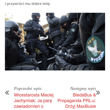
i przywróci mu dobre imię.
Poprzedni wpis
Następny wpis
Wicestarosta Maciej
BiedaBus &
Jachymiak: Ja parę
Propaganda PRL-u:
zawiadomień o
Drżyj MaxBusie