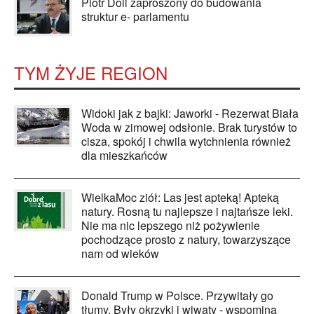
Piotr Doll zaproszony do budowania
struktur e- parlamentu
TYM ŻYJE REGION
Widoki jak z bajki: Jaworki - Rezerwat Biała
Woda w zimowej odsłonie. Brak turystów to
cisza, spokój i chwila wytchnienia również
dla mieszkańców
WielkaMoc ziół: Las jest apteką! Apteką
natury. Rosną tu najlepsze i najtańsze leki.
Nie ma nic lepszego niż pożywienie
pochodzące prosto z natury, towarzyszące
nam od wieków
Donald Trump w Polsce. Przywitały go
tłumy. Były okrzyki i wiwaty - wspomina