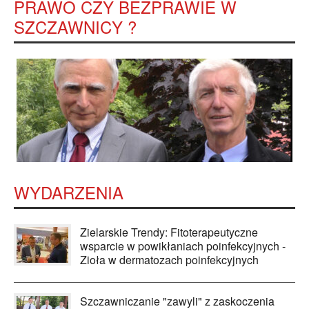
PRAWO CZY BEZPRAWIE W
SZCZAWNICY ?
WYDARZENIA
Zielarskie Trendy: Fitoterapeutyczne
wsparcie w powikłaniach poinfekcyjnych -
Zioła w dermatozach poinfekcyjnych
Szczawniczanie "zawyli" z zaskoczenia