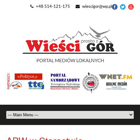
+48 514-121-175
wiescigor@wp.pl