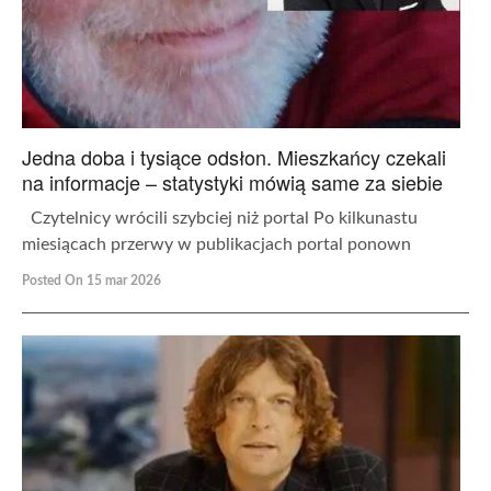
Jedna doba i tysiące odsłon. Mieszkańcy czekali
na informacje – statystyki mówią same za siebie
Czytelnicy wrócili szybciej niż portal Po kilkunastu
miesiącach przerwy w publikacjach portal ponown
Posted On 15 mar 2026