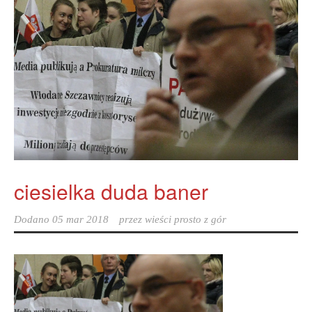
ciesielka duda baner
Dodano
05 mar 2018
przez
wieści prosto z gór