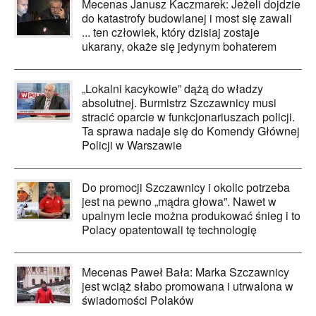
Mecenas Janusz Kaczmarek: Jeżeli dojdzie
do katastrofy budowlanej i most się zawali
... ten człowiek, który dzisiaj zostaje
ukarany, okaże się jedynym bohaterem
„Lokalni kacykowie” dążą do władzy
absolutnej. Burmistrz Szczawnicy musi
stracić oparcie w funkcjonariuszach policji.
Ta sprawa nadaje się do Komendy Głównej
Policji w Warszawie
Do promocji Szczawnicy i okolic potrzeba
jest na pewno „mądra głowa”. Nawet w
upalnym lecie można produkować śnieg i to
Polacy opatentowali tę technologię
Mecenas Paweł Bała: Marka Szczawnicy
jest wciąż słabo promowana i utrwalona w
świadomości Polaków