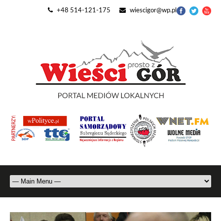
+48 514-121-175
wiescigor@wp.pl