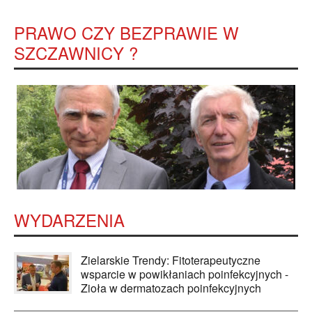
PRAWO CZY BEZPRAWIE W
SZCZAWNICY ?
WYDARZENIA
Zielarskie Trendy: Fitoterapeutyczne
wsparcie w powikłaniach poinfekcyjnych -
Zioła w dermatozach poinfekcyjnych