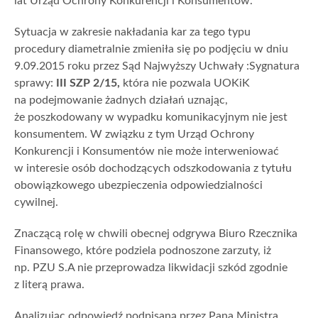
lat Urząd Ochrony Konkurencji i Konsumentów.
Sytuacja w zakresie nakładania kar za tego typu
procedury diametralnie zmieniła się po podjęciu w dniu
9.09.2015 roku przez Sąd Najwyższy Uchwały :Sygnatura
sprawy:
III SZP 2/15,
która nie pozwala UOKiK
na podejmowanie żadnych działań uznając,
że poszkodowany w wypadku komunikacyjnym nie jest
konsumentem. W związku z tym Urząd Ochrony
Konkurencji i Konsumentów nie może interweniować
w interesie osób dochodzących odszkodowania z tytułu
obowiązkowego ubezpieczenia odpowiedzialności
cywilnej.
Znaczącą rolę w chwili obecnej odgrywa Biuro Rzecznika
Finansowego, które podziela podnoszone zarzuty, iż
np. PZU S.A nie przeprowadza likwidacji szkód zgodnie
z literą prawa.
Analizując odpowiedź podpisaną przez Pana Ministra