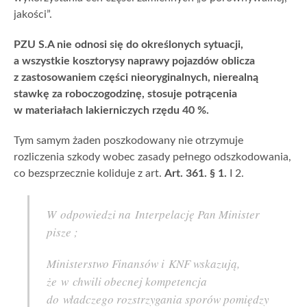
jakości”.
PZU S.A nie odnosi się do określonych sytuacji,
a wszystkie kosztorysy naprawy pojazdów oblicza
z zastosowaniem części nieoryginalnych, nierealną
stawkę za roboczogodzinę, stosuje potrącenia
w materiałach lakierniczych rzędu 40 %.
Tym samym żaden poszkodowany nie otrzymuje
rozliczenia szkody wobec zasady pełnego odszkodowania,
co bezsprzecznie koliduje z art.
Art. 361. § 1.
I 2.
W odpowiedzi na Interpelację Pan Minister
pisze ;
Ministerstwo Finansów i KNF wskazują,
że w chwili obecnej kompetencja
do władczego rozstrzygania sporów pomiędzy