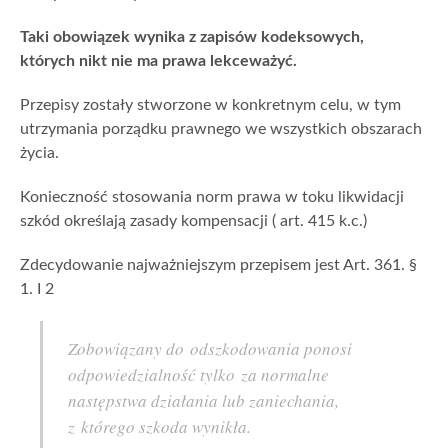
Taki obowiązek wynika z zapisów kodeksowych,
których nikt nie ma prawa lekceważyć.
Przepisy zostały stworzone w konkretnym celu, w tym
utrzymania porządku prawnego we wszystkich obszarach
życia.
Konieczność stosowania norm prawa w toku likwidacji
szkód określają zasady kompensacji ( art. 415 k.c.)
Zdecydowanie najważniejszym przepisem jest Art. 361. §
1. I 2
Zobowiązany do odszkodowania ponosi
odpowiedzialność tylko za normalne
następstwa działania lub zaniechania,
z którego szkoda wynikła.