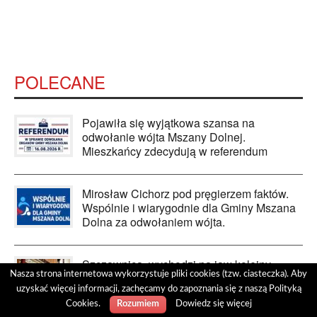
POLECANE
Pojawiła się wyjątkowa szansa na
odwołanie wójta Mszany Dolnej.
Mieszkańcy zdecydują w referendum
Mirosław Cichorz pod pręgierzem faktów.
Wspólnie i wiarygodnie dla Gminy Mszana
Dolna za odwołaniem wójta.
Szczawnica, wychodzi na jaw kolejny
Nasza strona internetowa wykorzystuje pliki cookies (tzw. ciasteczka). Aby
incydent z udziałem Marka F. tym razem
uzyskać więcej informacji, zachęcamy do zapoznania się z naszą Polityką
ofiarą jest "Eglander Caffe". Granica między
skargą a presją, szantażem i
Cookies.
Dowiedz się więcej
Rozumiem