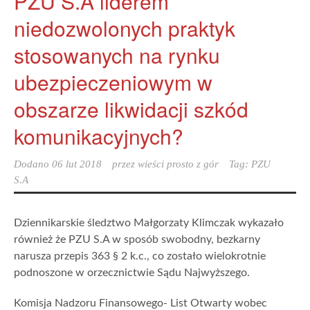
PZU S.A liderem
niedozwolonych praktyk
stosowanych na rynku
ubezpieczeniowym w
obszarze likwidacji szkód
komunikacyjnych?
Dodano
06 lut 2018
przez
wieści prosto z gór
Tag:
PZU
S.A
Dziennikarskie śledztwo Małgorzaty Klimczak wykazało
również że PZU S.A w sposób swobodny, bezkarny
narusza przepis 363 § 2 k.c., co zostało wielokrotnie
podnoszone w orzecznictwie Sądu Najwyższego.
Komisja Nadzoru Finansowego- List Otwarty wobec