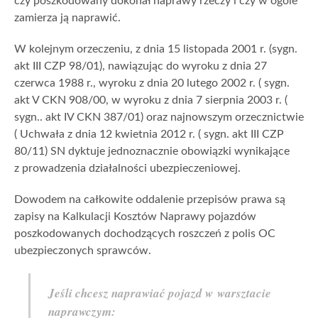
czy poszkodowany dokonał naprawy rzeczy i czy w ogóle
zamierza ją naprawić.
W kolejnym orzeczeniu, z dnia 15 listopada 2001 r. (sygn.
akt III CZP 98/01), nawiązując do wyroku z dnia 27
czerwca 1988 r., wyroku z dnia 20 lutego 2002 r. ( sygn.
akt V CKN 908/00, w wyroku z dnia 7 sierpnia 2003 r. (
sygn.. akt IV CKN 387/01) oraz najnowszym orzecznictwie
( Uchwała z dnia 12 kwietnia 2012 r. ( sygn. akt III CZP
80/11) SN dyktuje jednoznacznie obowiązki wynikające
z prowadzenia działalności ubezpieczeniowej.
Dowodem na całkowite oddalenie przepisów prawa są
zapisy na Kalkulacji Kosztów Naprawy pojazdów
poszkodowanych dochodzących roszczeń z polis OC
ubezpieczonych sprawców.
Jeśli chcesz naprawiać pojazd w warsztacie
naprawczym: