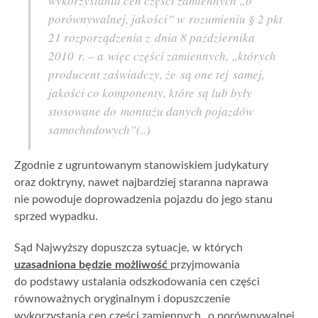
wykorzystania cen części zamiennych „o
porównywalnej, jakości” w rozumieniu § 2 pkt
21 rozporządzenia z dnia 8 października
2010 r. – a więc części zamiennych, „których
producent zaświadczy, że są one tej samej,
jakości co komponenty, które są lub były
stosowane do montażu danych pojazdów
samochodowych”(..)
Zgodnie z ugruntowanym stanowiskiem judykatury
oraz doktryny, nawet najbardziej staranna naprawa
nie powoduje doprowadzenia pojazdu do jego stanu
sprzed wypadku.
Sąd Najwyższy dopuszcza sytuacje, w których
uzasadniona będzie możliwość
przyjmowania
do podstawy ustalania odszkodowania cen części
równoważnych oryginalnym i dopuszczenie
wykorzystania cen części zamiennych „o porównywalnej,