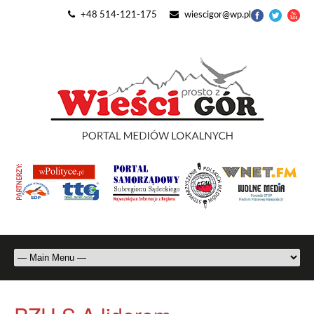
+48 514-121-175
wiescigor@wp.pl