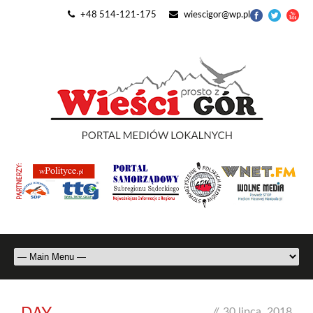
+48 514-121-175
wiescigor@wp.pl
DAY
//
30 lipca, 2018