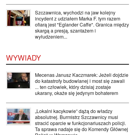
Szczawnica, wychodzi na jaw kolejny
incydent z udziałem Marka F. tym razem
ofiarą jest "Eglander Caffe". Granica między
skargą a presją, szantażem i
wyłudzeniem...
WYWIADY
Mecenas Janusz Kaczmarek: Jeżeli dojdzie
do katastrofy budowlanej i most się zawali
... ten człowiek, który dzisiaj zostaje
ukarany, okaże się jedynym bohaterem
„Lokalni kacykowie” dążą do władzy
absolutnej. Burmistrz Szczawnicy musi
stracić oparcie w funkcjonariuszach policji.
Ta sprawa nadaje się do Komendy Głównej