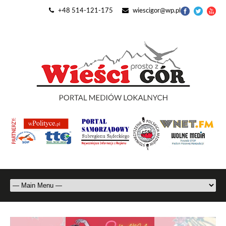
+48 514-121-175
wiescigor@wp.pl