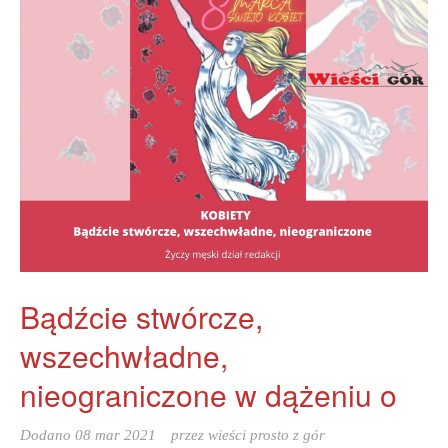
Bądźcie stwórcze,
wszechwładne,
nieograniczone w dążeniu o
Dodano
08 mar 2021
przez
wieści prosto z gór