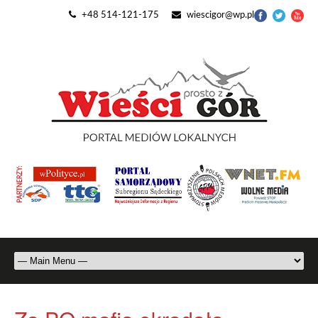
+48 514-121-175
wiescigor@wp.pl