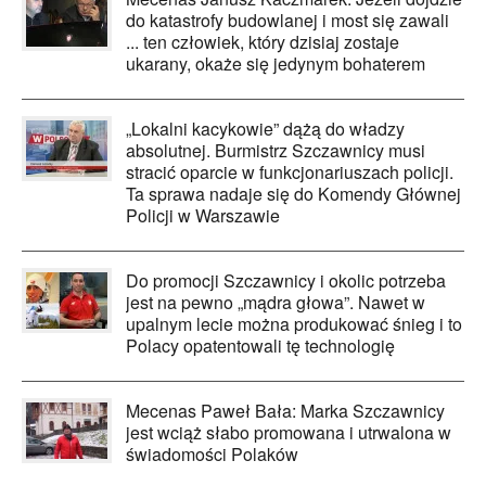
do katastrofy budowlanej i most się zawali
... ten człowiek, który dzisiaj zostaje
ukarany, okaże się jedynym bohaterem
„Lokalni kacykowie” dążą do władzy
absolutnej. Burmistrz Szczawnicy musi
stracić oparcie w funkcjonariuszach policji.
Ta sprawa nadaje się do Komendy Głównej
Policji w Warszawie
Do promocji Szczawnicy i okolic potrzeba
jest na pewno „mądra głowa”. Nawet w
upalnym lecie można produkować śnieg i to
Polacy opatentowali tę technologię
Mecenas Paweł Bała: Marka Szczawnicy
jest wciąż słabo promowana i utrwalona w
świadomości Polaków