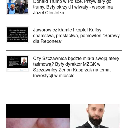
Donald Trump w Polsce. Przywitały go
tłumy. Były okrzyki i wiwaty - wspomina
Józef Ciesielka
Jaworowicz kłamie i kopie! Kulisy
chamstwa, prostactwa, pomówień "Sprawy
dla Reportera"
Czy Szczawnica będzie miała swoją aferę
taśmową? Były dyrektor MZGK w
Szczawnicy Zenon Kasprzak na temat
inwestycji w mieście