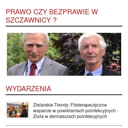
PRAWO CZY BEZPRAWIE W
SZCZAWNICY ?
WYDARZENIA
Zielarskie Trendy: Fitoterapeutyczne
wsparcie w powikłaniach poinfekcyjnych -
Zioła w dermatozach poinfekcyjnych